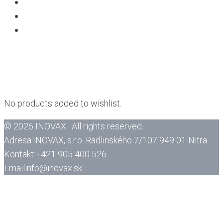
Intolerancia na laktózu
O firme
Kontakt
Home
/
Wishlist
Wishlist
No products added to wishlist.
© 2026 INOVAX . All rights reserved.
Adresa:
INOVAX, s.r.o. Radlinského 7/107 949 01 Nitra
Kontakt:
+421 905 400 526
Email
info@inovax.sk