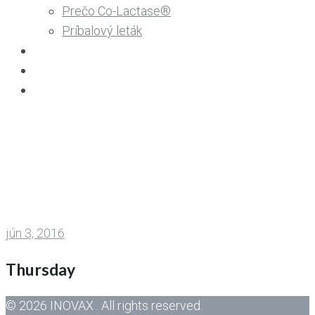
Prečo Co-Lactase®
Príbalový leták
Intolerancia na laktózu
O firme
Kontakt
Home
/
Columns
/
Thursday
jún 3, 2016
Thursday
© 2026 INOVAX . All rights reserved.